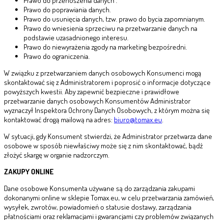
Prawo do przenoszenia danych .
Prawo do poprawiania danych.
Prawo do usunięcia danych, tzw. prawo do bycia zapomnianym.
Prawo do wniesienia sprzeciwu na przetwarzanie danych na
podstawie uzasadnionego interesu.
Prawo do niewyrażenia zgody na marketing bezpośredni.
Prawo do ograniczenia.
W związku z przetwarzaniem danych osobowych Konsumenci mogą
skontaktować się z Administratorem i poprosić o informacje dotyczące
powyższych kwestii. Aby zapewnić bezpieczne i prawidłowe
przetwarzanie danych osobowych Konsumentów Administrator
wyznaczył Inspektora Ochrony Danych Osobowych, z którym można się
kontaktować drogą mailową na adres:
biuro@tomax.eu
.
W sytuacji, gdy Konsument stwierdzi, że Administrator przetwarza dane
osobowe w sposób niewłaściwy może się z nim skontaktować, bądź
złożyć skargę w organie nadzorczym.
ZAKUPY ONLINE
Dane osobowe Konsumenta używane są do zarządzania zakupami
dokonanymi online w sklepie Tomax.eu, w celu przetwarzania zamówień,
wysyłek, zwrotów, powiadomień o statusie dostawy, zarządzania
płatnościami oraz reklamacjami i gwarancjami czy problemów związanych