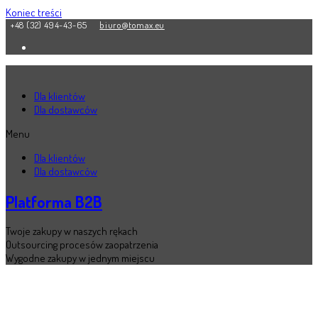
Koniec treści
+48 (32) 494-43-65
biuro@tomax.eu
Dla klientów
Dla dostawców
Menu
Dla klientów
Dla dostawców
Platforma B2B
Twoje zakupy w naszych rękach
Outsourcing procesów zaopatrzenia
Wygodne zakupy w jednym miejscu