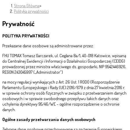
Strona Główna
>
Polityka prywatności
Prywatność
POLITYKA PRYWATNOŚCI
Przekazane dane osobowe są administrowane przez:
FHU TOMAX Tomasz Garczarek, ul. Ceglana 8a/1, 40-018 Katowice, wpisaną
do Centralnej Ewidencji i Informacji o Działalności Gospodarczej (CEIDG)
prowadzonej przez ministra właściwego ds. gospodarki, NIP 9542446926,
REGON 243045997 („Administrator”)
na mocy regulacji wynikających z Art. 26 Ust. 1 RODO (Rozporządzenie
Parlamentu Europejskiego i Rady (UE) 2016/679 z dnia 27 kwietnia 2016 r.
w sprawie ochrony osób fizycznych w związku z przetwarzaniem danych
osobowych i w sprawie swobodnego przepływu takich danych oraz
uchylenia dyrektywy 95/46/WE – ogólne rozporządzenie o ochronie
danych.
Ogólne zasady przetwarzania danych osobowych
Zebrane dane osobowe przechowywane są na terenie Europejskiego