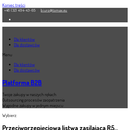
Koniec treści
+48 (32) 494-43-65
biuro@tomax.eu
Dla klientów
Dla dostawców
Menu
Dla klientów
Dla dostawców
Platforma B2B
Twoje zakupy w naszych rękach
Outsourcing procesów zaopatrzenia
Wygodne zakupy w jednym miejscu
Wybierz:
Przeciwprzepięciowa listwa zasilająca R5…