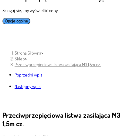
Zaloguj się, aby wyświetlić ceny
Opcje ogólne
Strona Główna
>
Sklep
>
Przeciwprzepięciowa listwa zasilająca M3 1,5m cz.
Poprzedni wpis
Następny wpis
Przeciwprzepięciowa listwa zasilająca M3
1,5m cz.