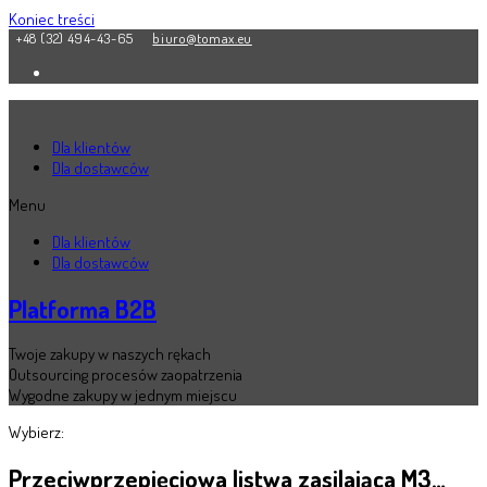
Koniec treści
+48 (32) 494-43-65
biuro@tomax.eu
Dla klientów
Dla dostawców
Menu
Dla klientów
Dla dostawców
Platforma B2B
Twoje zakupy w naszych rękach
Outsourcing procesów zaopatrzenia
Wygodne zakupy w jednym miejscu
Wybierz:
Przeciwprzepięciowa listwa zasilająca M3…