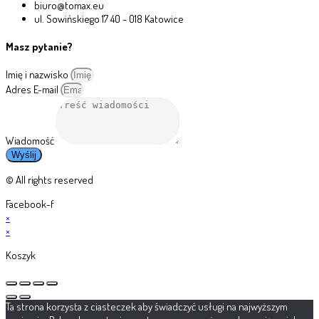
biuro@tomax.eu
ul. Sowińskiego 17 40 - 018 Katowice
Masz pytanie?
Imię i nazwisko
Adres E-mail
Wiadomość
Wyślij
© All rights reserved
Facebook-f
×
×
Koszyk
Ta strona korzysta z ciasteczek aby świadczyć usługi na najwyższym